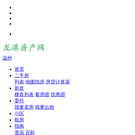
温州
首页
二手房
列表
地图找房
房贷计算器
新盘
楼盘列表
看房团
优惠团
委托
我要卖房
我要出租
小区
租房
指南
资讯
百科